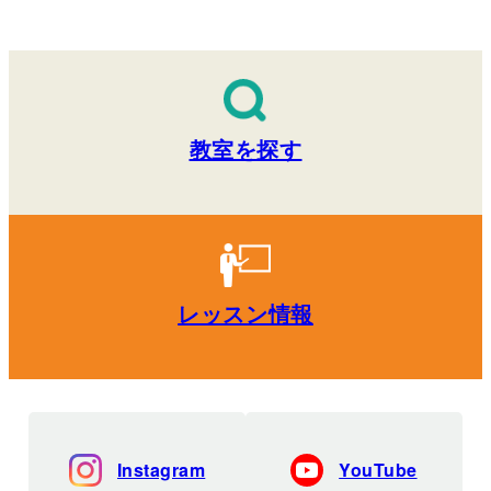
教室を探す
レッスン情報
Instagram
YouTube