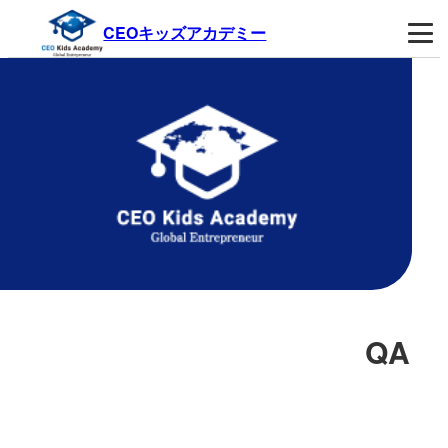
CEOキッズアカデミー
QA