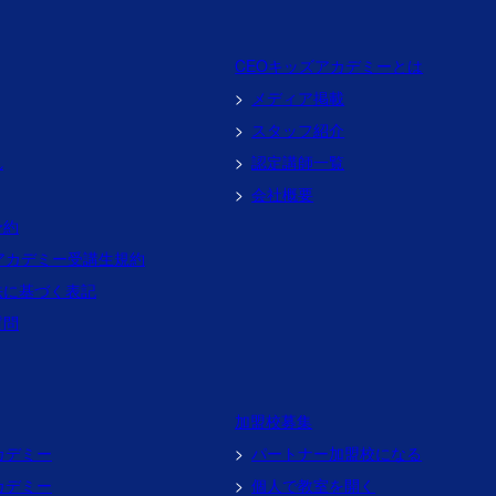
CEOキッズアカデミーとは
メディア掲載
スタッフ紹介
れ
認定講師一覧
会社概要
予約
アカデミー受講生規約
法に基づく表記
質問
加盟校募集
カデミー
パートナー加盟校になる
カデミー
個人で教室を開く