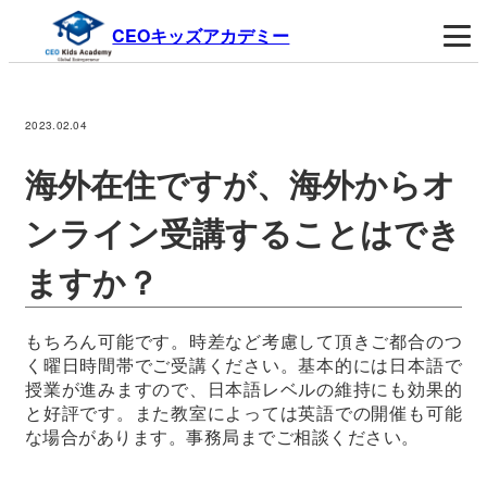
CEOキッズアカデミー
2023.02.04
海外在住ですが、海外からオ
ンライン受講することはでき
ますか？
もちろん可能です。時差など考慮して頂きご都合のつ
く曜日時間帯でご受講ください。基本的には日本語で
授業が進みますので、日本語レベルの維持にも効果的
と好評です。また教室によっては英語での開催も可能
な場合があります。事務局までご相談ください。