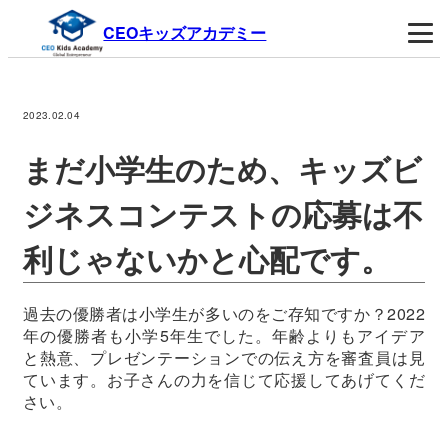
CEOキッズアカデミー
2023.02.04
まだ小学生のため、キッズビ
ジネスコンテストの応募は不
利じゃないかと心配です。
過去の優勝者は小学生が多いのをご存知ですか？2022
年の優勝者も小学5年生でした。年齢よりもアイデア
と熱意、プレゼンテーションでの伝え方を審査員は見
ています。お子さんの力を信じて応援してあげてくだ
さい。