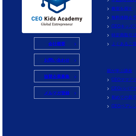
教室を探す
無料体験会
CEOキッズ
特定商取引
会社概要
よくあるご
お問い合わせ
親が学ぶ講座
協賛企業募集
CEOママア
CEOパパア
メルマガ登録
初めての親
CEOペアレ