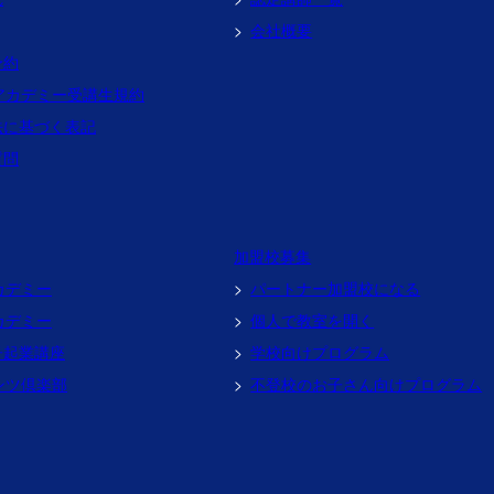
会社概要
予約
アカデミー受講生規約
法に基づく表記
質問
加盟校募集
カデミー
パートナー加盟校になる
カデミー
個人で教室を開く
子起業講座
学校向けプログラム
ンツ倶楽部
不登校のお子さん向けプログラム