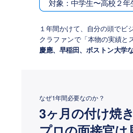
対象：中学生〜高校２年
１年間かけて、自分の頭でビ
クラファンで「本物の実績と
慶應、早稲田、ボストン大学
なぜ1年間必要なのか？
3ヶ月の付け焼
プロの面接官は