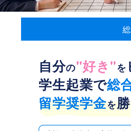
総
自分
"好き"
の
を
学生起業で
総
留学奨学金
勝
を