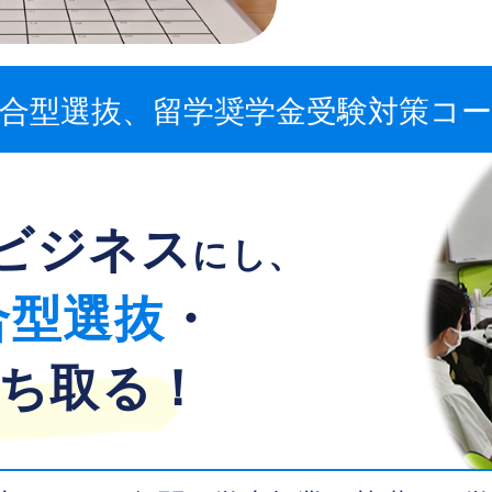
合型選抜、留学奨学金
受験対策コ
ビジネス
にし、
合型選抜
・
ち取る！