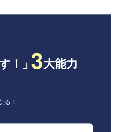
3
す！」
大能力
なる！