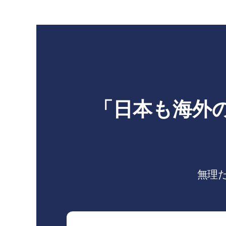
「日本も海外
無理