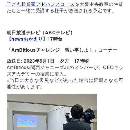
子ども起業家アドバンスコース
を大阪中央教室の生徒
たちと一緒に受講する様子が放送される予定です。
朝日放送テレビ（ABCテレビ）
【
newsおかえり
】17時台
「AmBitiousチャレンジ 習い事しよ！」コーナー
放送日: 2023年9月1日 夕方 17時頃
AmBitious/関西ジャニーズJr.のメンバーが、CEOキッ
ズアカデミーの授業に潜入。
※当日に大きな天災などがあった場合は延期となる可
能性があります。