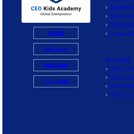
無料体験会
CEOキッズ
特定商取引
会社概要
よくあるご
お問い合わせ
親が学ぶ講座
協賛企業募集
CEOママア
CEOパパア
メルマガ登録
初めての親
CEOペアレ