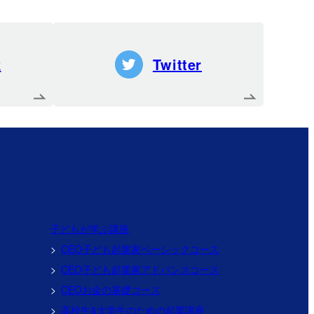
k
Twitter
子どもが学ぶ講座
CEO子ども起業家
ベーシックコース
CEO子ども起業家
アドバンスコース
CEOお金の基礎コース
高校生&大学生のための
起業講座