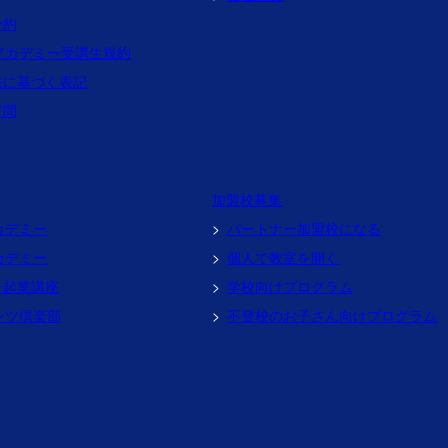
予約
アカデミー受講生規約
法に基づく表記
質問
加盟校募集
カデミー
パートナー加盟校になる
カデミー
個人で教室を開く
子起業講座
学校向けプログラム
ンツ倶楽部
不登校のお子さん向けプログラム